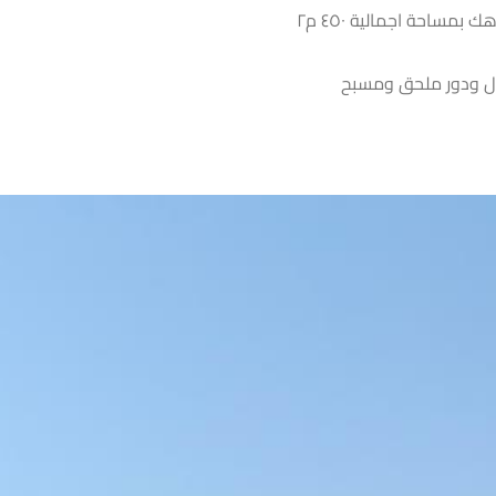
ساحة اجمالية ٤٥٠ م٢
ول ودور ملحق ومسبح