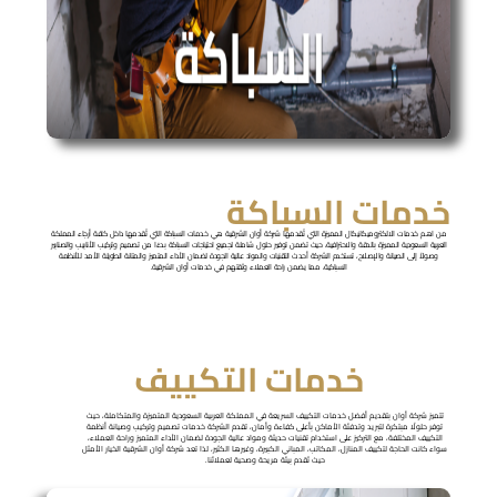
خدمات السباكة
من اهم خدمات الالكتروميكانيكال المميزة التي تُقدمها شركة أوان الشرقية هي خدمات السباكة التي تُقدمها داخل كافة أرجاء المملكة
العربية السعودية المميزة بالدقة والاحترافية، حيث تضمن توفير حلول شاملة لجميع احتياجات السباكة بدءًا من تصميم وتركيب الأنابيب والصنابير
وصولاً إلى الصيانة والإصلاح، تستخدم الشركة أحدث التقنيات والمواد عالية الجودة لضمان الأداء المتميز والمتانة الطويلة الأمد للأنظمة
السباكية، مما يضمن راحة العملاء وثقتهم في خدمات أوان الشرقية.
خدمات التكييف
تتميز
شركة أوان
بتقديم أفضل خدمات التكييف السريعة في المملكة العربية السعودية المتميزة والمتكاملة، حيث
توفر حلولًا مبتكرة لتبريد وتدفئة الأماكن بأعلى كفاءة وأمان، تقدم الشركة خدمات تصميم وتركيب وصيانة أنظمة
التكييف المختلفة، مع التركيز على استخدام تقنيات حديثة ومواد عالية الجودة لضمان الأداء المتميز وراحة العملاء،
سواء كانت الحاجة لتكييف المنازل، المكاتب، المباني الكبيرة، وغيرها الكثير، لذا تعد شركة أوان الشرقية الخيار الأمثل
حيث نُقدم بيئة مريحة وصحية لعملائنا.