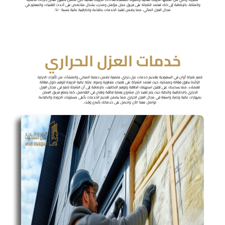
والمتانة، بالإضافة إلى ذلك تعتمد الشركة على فريق عمل مؤهل ومدرب بشكل متخصص على أحدث التقنيات والمعايير في
مجال العزل المائي، مما يضمن تنفيذ الخدمات بكفاءة واحترافية عالية بنسبة ١٠٠%.
خدمات العزل الحراري
تتميز شركة أوان في السعودية بتقديم خدمات عزل حراري متميزة تضمن حماية المباني والمنشآت من تأثيرات الحرارة
الزائدة بطرق فعّالة ومبتكرة، حيث تعتمد الشركة على تقنيات متطورة ومواد عازلة عالية الجودة لتوفير حلول فعّالة
للعملاء، مما يساعدك على تقليل استهلاك الطاقة وتوفير التكاليف، بالإضافة إلى أن الشركة تتميز في مجال العزل
الحراري بالاحترافية والدقة حيث يتم تنفيذ كل مشروع بعناية فائقة وتفانٍ في التفاصيل، كما يتمتع فريق العمل
بمهارات عالية وخبرة واسعة في مجال العزل الحراري مما يضمن تقديم الخدمات بأعلى مستويات الجودة والكفاءة
تواصل معنا الأن واحصل على خدماتك بأسرع وقت.